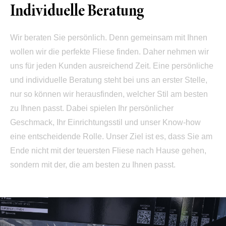
Individuelle Beratung
Wir beraten Sie persönlich. Denn gemeinsam mit Ihnen
wollen wir die perfekte Fliese finden. Daher nehmen wir
uns für jeden Kunden ausreichend Zeit. Eine persönliche
und individuelle Beratung steht bei uns an erster Stelle,
nur so können wir herausfinden, welcher Stil am besten
zu Ihnen passt. Dabei spielen Ihr persönlicher
Geschmack, Ihr Einrichtungsstil und unser Know-how
eine entscheidende Rolle. Unser Ziel ist es, dass Sie am
Ende nicht mit der teuersten Fliese nach Hause gehen,
sondern mit der, die am besten zu Ihnen passt.